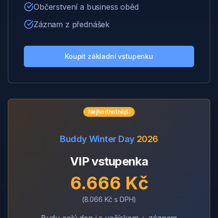
Občerstvení a business oběd
Záznam z přednášek
Koupit základní vstupenku
Nejhodnotnější
Buddy Winter Day
2026
VIP vstupenka
6.666 Kč
(8.066 Kč s DPH)
Budu celý den i s večírkem + záznam